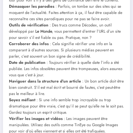
tour pour voir s’il y a des gens de confiance derrière le contenu.
Démasquer les parodies
: Parfois, on tombe sur des sites qui se
moquent de l’actualité. Faites attention à ça, il faut être capable de
reconnaître ces sites parodiques pour ne pas se faire avoir.
Outils de vérification
: Des trucs comme Décodex, un outil
développé par
Le Monde
, vous permettent d’entrer l’URL d’un site
pour savoir s’il est fiable ou pas. Pratique, non ?
Corroborer des infos
: Cela signifie vérifier une info en la
comparant à d’autres sources. Si plusieurs médias peuvent en
parler, c’est souvent un bon signe de crédibilité.
Date de publication
: Toujours vérifier à quelle date l’info a été
publiée. Les infos obsolètes peuvent être trompeuses, alors assurez-
vous que c’est à jour.
Naviguer dans la structure d’un article
: Un bon article doit être
bien construit. S’il est mal écrit et bourré de fautes, c’est peut-être
pas le meilleur à lire.
Soyez méfiant
: Si une info semble trop incroyable ou trop
dramatique pour être vraie, c’est qu’il se peut qu’elle ne le soit pas.
Gardez toujours un esprit critique.
Vérifier les images et vidéos
: Les images peuvent être
manipulées. Utilisez des outils comme TinEye ou Google Images
pour voir d’où elles viennent et si elles ont été trafiquées.