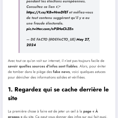
pendant les élections européennes.
Consultez ce lien 👉
https://t.co/K8wHrmDfEf
et méfiez-vous
de tout contenu suggérant qu’il y a eu
une fraude électorale.
pic.twitter.com/nP5HaCkZEn
— DE FACTO (@DEFACTO_UE)
May 27,
2024
Avec tout ce qu’on voit sur internet, il n’est pas toujours facile de
savoir quelles sources d’infos sont fiables
. Alors, pour éviter
de tomber dans le piège des
fake news
, voici quelques astuces
pour dénicher des informations solides et vérifiées.
1. Regardez qui se cache derrière le
site
La première chose à faire est de jeter un œil à la
page « À
propos »
du site. Ça peut vous donner des infos sur qui fait quoi.